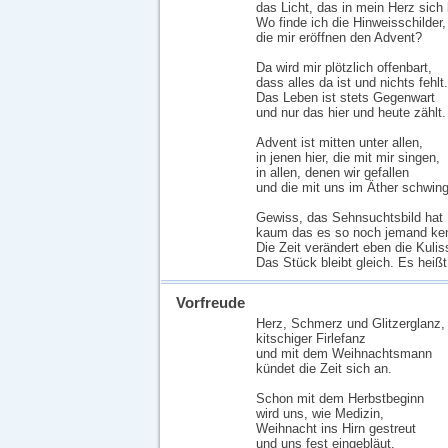
das Licht, das in mein Herz sich
Wo finde ich die Hinweisschilder,
die mir eröffnen den Advent?
Da wird mir plötzlich offenbart,
dass alles da ist und nichts fehlt.
Das Leben ist stets Gegenwart
und nur das hier und heute zählt.
Advent ist mitten unter allen,
in jenen hier, die mit mir singen,
in allen, denen wir gefallen
und die mit uns im Äther schwin
Gewiss, das Sehnsuchtsbild hat 
kaum das es so noch jemand ken
Die Zeit verändert eben die Kulis
Das Stück bleibt gleich. Es heißt
Vorfreude
Herz, Schmerz und Glitzerglanz,
kitschiger Firlefanz
und mit dem Weihnachtsmann
kündet die Zeit sich an.
Schon mit dem Herbstbeginn
wird uns, wie Medizin,
Weihnacht ins Hirn gestreut
und uns fest eingebläut.