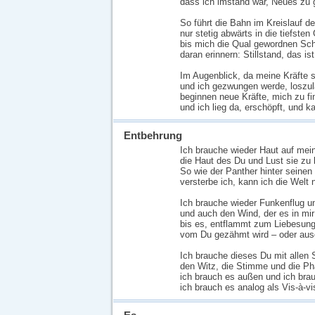
dass ich imstand wär, Neues zu g
So führt die Bahn im Kreislauf de
nur stetig abwärts in die tiefsten
bis mich die Qual gewordnen Sc
daran erinnern: Stillstand, das is
Im Augenblick, da meine Kräfte 
und ich gezwungen werde, loszu
beginnen neue Kräfte, mich zu fi
und ich lieg da, erschöpft, und k
Entbehrung
Ich brauche wieder Haut auf mei
die Haut des Du und Lust sie zu 
So wie der Panther hinter seinen
versterbe ich, kann ich die Welt 
Ich brauche wieder Funkenflug u
und auch den Wind, der es in mir
bis es, entflammt zum Liebesung
vom Du gezähmt wird – oder aus
Ich brauche dieses Du mit allen 
den Witz, die Stimme und die Ph
ich brauch es außen und ich brau
ich brauch es analog als Vis-à-vi