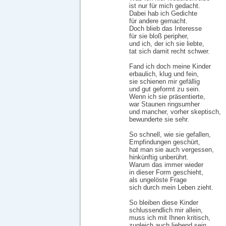
ist nur für mich gedacht.
Dabei hab ich Gedichte
für andere gemacht.
Doch blieb das Interesse
für sie bloß peripher,
und ich, der ich sie liebte,
tat sich damit recht schwer.
Fand ich doch meine Kinder
erbaulich, klug und fein,
sie schienen mir gefällig
und gut geformt zu sein.
Wenn ich sie präsentierte,
war Staunen ringsumher
und mancher, vorher skeptisch,
bewunderte sie sehr.
So schnell, wie sie gefallen,
Empfindungen geschürt,
hat man sie auch vergessen,
hinkünftig unberührt.
Warum das immer wieder
in dieser Form geschieht,
als ungelöste Frage
sich durch mein Leben zieht.
So bleiben diese Kinder
schlussendlich mir allein,
muss ich mit Ihnen kritisch,
zugleich auch liebend sein,