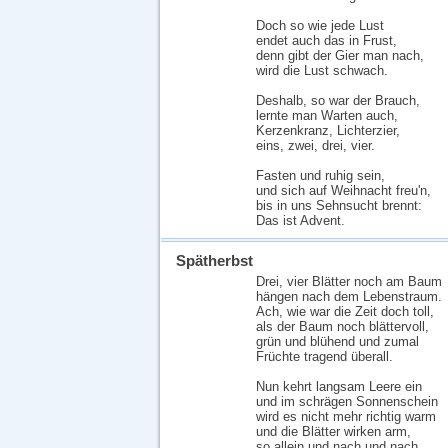
Doch so wie jede Lust
endet auch das in Frust,
denn gibt der Gier man nach,
wird die Lust schwach.
Deshalb, so war der Brauch,
lernte man Warten auch,
Kerzenkranz, Lichterzier,
eins, zwei, drei, vier.
Fasten und ruhig sein,
und sich auf Weihnacht freu'n,
bis in uns Sehnsucht brennt:
Das ist Advent.
Spätherbst
Drei, vier Blätter noch am Baum
hängen nach dem Lebenstraum.
Ach, wie war die Zeit doch toll,
als der Baum noch blättervoll,
grün und blühend und zumal
Früchte tragend überall.
Nun kehrt langsam Leere ein
und im schrägen Sonnenschein
wird es nicht mehr richtig warm
und die Blätter wirken arm,
so allein und nach und nach,