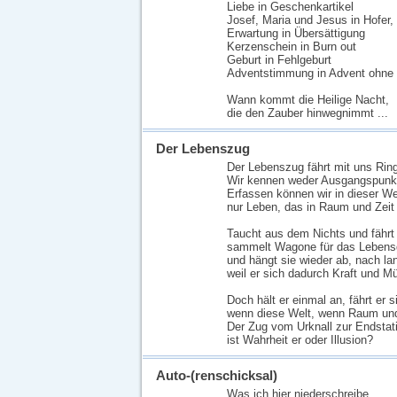
Liebe in Geschenkartikel
Josef, Maria und Jesus in Hofer,
Erwartung in Übersättigung
Kerzenschein in Burn out
Geburt in Fehlgeburt
Adventstimmung in Advent ohne
Wann kommt die Heilige Nacht,
die den Zauber hinwegnimmt ...
Der Lebenszug
Der Lebenszug fährt mit uns Ring
Wir kennen weder Ausgangspunkt
Erfassen können wir in dieser We
nur Leben, das in Raum und Zeit z
Taucht aus dem Nichts und fährt 
sammelt Wagone für das Lebens
und hängt sie wieder ab, nach lan
weil er sich dadurch Kraft und M
Doch hält er einmal an, fährt er s
wenn diese Welt, wenn Raum und 
Der Zug vom Urknall zur Endstat
ist Wahrheit er oder Illusion?
Auto-(renschicksal)
Was ich hier niederschreibe