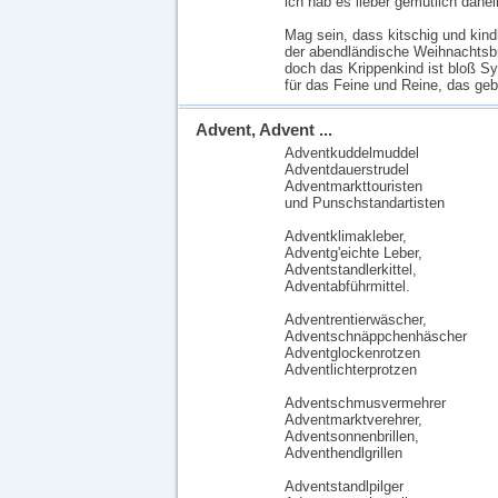
ich hab es lieber gemütlich dahe
Mag sein, dass kitschig und kind
der abendländische Weihnachtsb
doch das Krippenkind ist bloß Sy
für das Feine und Reine, das gebo
Advent, Advent ...
Adventkuddelmuddel
Adventdauerstrudel
Adventmarkttouristen
und Punschstandartisten
Adventklimakleber,
Adventg'eichte Leber,
Adventstandlerkittel,
Adventabführmittel.
Adventrentierwäscher,
Adventschnäppchenhäscher
Adventglockenrotzen
Adventlichterprotzen
Adventschmusvermehrer
Adventmarktverehrer,
Adventsonnenbrillen,
Adventhendlgrillen
Adventstandlpilger