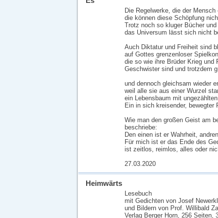
Es
Die Regelwerke, die der Mensch 
die können diese Schöpfung nich
Trotz noch so kluger Bücher und
das Universum lässt sich nicht 
Auch Diktatur und Freiheit sind b
auf Gottes grenzenloser Spielkon
die so wie ihre Brüder Krieg und 
Geschwister sind und trotzdem g
und dennoch gleichsam wieder 
weil alle sie aus einer Wurzel s
ein Lebensbaum mit ungezählten
Ein in sich kreisender, bewegter 
Wie man den großen Geist am b
beschriebe:
Den einen ist er Wahrheit, andren
Für mich ist er das Ende des Ged
ist zeitlos, reimlos, alles oder nic
27.03.2020
Heimwärts
Lesebuch
mit Gedichten von Josef Newerkl
und Bildern von Prof. Willibald Za
Verlag Berger Horn, 256 Seiten, 