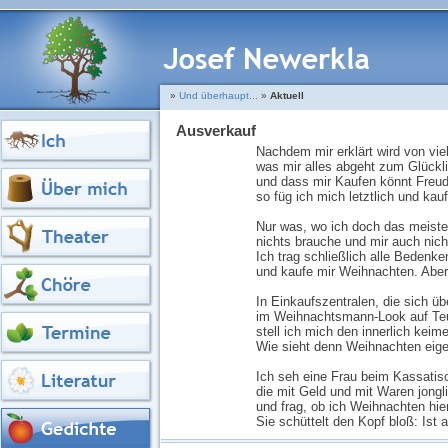
»
Und überhaupt...
»
Aktuell
Ausverkauf
Nachdem mir erklärt wird von vie
was mir alles abgeht zum Glückli
und dass mir Kaufen könnt Freud
so füg ich mich letztlich und kauf
Nur was, wo ich doch das meiste
nichts brauche und mir auch nic
Ich trag schließlich alle Bedenk
und kaufe mir Weihnachten. Abe
In Einkaufszentralen, die sich ü
im Weihnachtsmann-Look auf Te
stell ich mich den innerlich kei
Wie sieht denn Weihnachten eige
Ich seh eine Frau beim Kassatis
die mit Geld und mit Waren jongli
und frag, ob ich Weihnachten hie
Sie schüttelt den Kopf bloß: Ist 